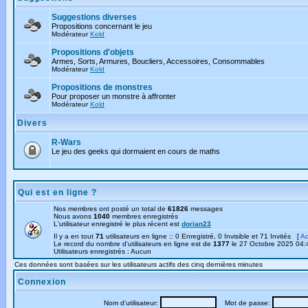
Suggestions diverses
Propositions concernant le jeu
Modérateur
Kold
Propositions d'objets
Armes, Sorts, Armures, Boucliers, Accessoires, Consommables
Modérateur
Kold
Propositions de monstres
Pour proposer un monstre à affronter
Modérateur
Kold
Divers
R-Wars
Le jeu des geeks qui dormaient en cours de maths
Qui est en ligne ?
Nos membres ont posté un total de
61826
messages
Nous avons
1040
membres enregistrés
L'utilisateur enregistré le plus récent est
dorian23
Il y a en tout
71
utilisateurs en ligne :: 0 Enregistré, 0 Invisible et 71 Invités [
Ad
Le record du nombre d'utilisateurs en ligne est de
1377
le 27 Octobre 2025 04:
Utilisateurs enregistrés : Aucun
Ces données sont basées sur les utilisateurs actifs des cinq dernières minutes
Connexion
Nom d'utilisateur:
Mot de passe: