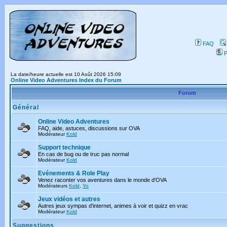
FAQ
P
La date/heure actuelle est 10 Août 2026 15:09
Online Video Adventures Index du Forum
Forum
Général
Online Video Adventures
FAQ, aide, astuces, discussions sur OVA
Modérateur
Kold
Support technique
En cas de bug ou de truc pas normal
Modérateur
Kold
Evénements & Role Play
Venez raconter vos aventures dans le monde d'OVA
Modérateurs
Kold
,
Yo
Jeux vidéos et autres
Autres jeux sympas d'internet, animes à voir et quizz en vrac
Modérateur
Kold
Suggestions