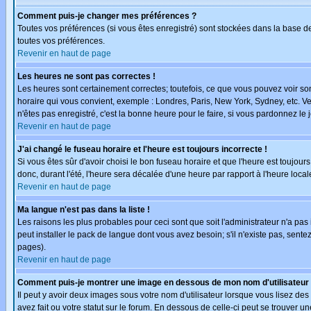
Comment puis-je changer mes préférences ?
Toutes vos préférences (si vous êtes enregistré) sont stockées dans la base de
toutes vos préférences.
Revenir en haut de page
Les heures ne sont pas correctes !
Les heures sont certainement correctes; toutefois, ce que vous pouvez voir sont
horaire qui vous convient, exemple : Londres, Paris, New York, Sydney, etc. Ve
n'êtes pas enregistré, c'est la bonne heure pour le faire, si vous pardonnez le 
Revenir en haut de page
J'ai changé le fuseau horaire et l'heure est toujours incorrecte !
Si vous êtes sûr d'avoir choisi le bon fuseau horaire et que l'heure est toujour
donc, durant l'été, l'heure sera décalée d'une heure par rapport à l'heure locale
Revenir en haut de page
Ma langue n'est pas dans la liste !
Les raisons les plus probables pour ceci sont que soit l'administrateur n'a pas
peut installer le pack de langue dont vous avez besoin; s'il n'existe pas, sent
pages).
Revenir en haut de page
Comment puis-je montrer une image en dessous de mon nom d'utilisateur
Il peut y avoir deux images sous votre nom d'utilisateur lorsque vous lisez 
avez fait ou votre statut sur le forum. En dessous de celle-ci peut se trouver 