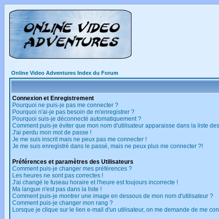
Online Video Adventures Index du Forum
Connexion et Enregistrement
Pourquoi ne puis-je pas me connecter ?
Pourquoi n'ai-je pas besoin de m'enregistrer ?
Pourquoi suis-je déconnecté automatiquement ?
Comment puis-je éviter que mon nom d'utilisateur apparaisse dans la liste des 
J'ai perdu mon mot de passe !
Je me suis inscrit mais ne peux pas me connecter !
Je me suis enregistré dans le passé, mais ne peux plus me connecter ?!
Préférences et paramètres des Utilisateurs
Comment puis-je changer mes préférences ?
Les heures ne sont pas correctes !
J'ai changé le fuseau horaire et l'heure est toujours incorrecte !
Ma langue n'est pas dans la liste !
Comment puis-je montrer une image en dessous de mon nom d'utilisateur ?
Comment puis-je changer mon rang ?
Lorsque je clique sur le lien e-mail d'un utilisateur, on me demande de me con