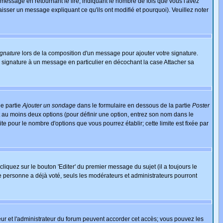
ssage en retournant le lire, indiquant le nombre de fois que vous l'avez
aisser un message expliquant ce qu'ils ont modifié et pourquoi). Veuillez noter
ignature
lors de la composition d'un message pour ajouter votre signature.
 signature à un message en particulier en décochant la case Attacher sa
ne partie
Ajouter un sondage
dans le formulaire en dessous de la partie
Poster
t au moins deux options (pour définir une option, entrez son nom dans le
te pour le nombre d'options que vous pourrez établir; cette limite est fixée par
quez sur le bouton 'Editer' du premier message du sujet (il a toujours le
e personne a déjà voté, seuls les modérateurs et administrateurs pourront
ateur et l'administrateur du forum peuvent accorder cet accès; vous pouvez les