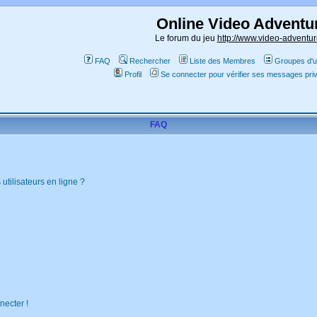
Online Video Adventu
Le forum du jeu
http://www.video-adventur
FAQ
Rechercher
Liste des Membres
Groupes d'ut
Profil
Se connecter pour vérifier ses messages pri
FAQ
utilisateurs en ligne ?
necter !