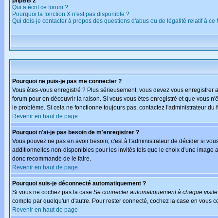
phpBB 2
Qui a écrit ce forum ?
Pourquoi la fonction X n'est pas disponible ?
Qui dois-je contacter à propos des questions d'abus ou de légalité relatif à ce
Pourquoi ne puis-je pas me connecter ?
Vous êtes-vous enregistré ? Plus sérieusement, vous devez vous enregistrer af
forum pour en découvrir la raison. Si vous vous êtes enregistré et que vous n'ê
le problème. Si cela ne fonctionne toujours pas, contactez l'administrateur du f
Revenir en haut de page
Pourquoi n'ai-je pas besoin de m'enregistrer ?
Vous pouvez ne pas en avoir besoin; c'est à l'administrateur de décider si vo
additionnelles non-disponibles pour les invités tels que le choix d'une image av
donc recommandé de le faire.
Revenir en haut de page
Pourquoi suis-je déconnecté automatiquement ?
Si vous ne cochez pas la case
Se connecter automatiquement à chaque visite
compte par quelqu'un d'autre. Pour rester connecté, cochez la case en vous co
Revenir en haut de page