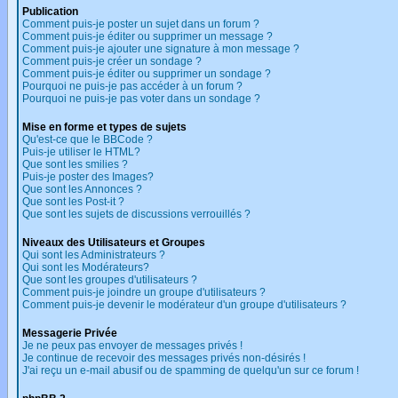
Publication
Comment puis-je poster un sujet dans un forum ?
Comment puis-je éditer ou supprimer un message ?
Comment puis-je ajouter une signature à mon message ?
Comment puis-je créer un sondage ?
Comment puis-je éditer ou supprimer un sondage ?
Pourquoi ne puis-je pas accéder à un forum ?
Pourquoi ne puis-je pas voter dans un sondage ?
Mise en forme et types de sujets
Qu'est-ce que le BBCode ?
Puis-je utiliser le HTML?
Que sont les smilies ?
Puis-je poster des Images?
Que sont les Annonces ?
Que sont les Post-it ?
Que sont les sujets de discussions verrouillés ?
Niveaux des Utilisateurs et Groupes
Qui sont les Administrateurs ?
Qui sont les Modérateurs?
Que sont les groupes d'utilisateurs ?
Comment puis-je joindre un groupe d'utilisateurs ?
Comment puis-je devenir le modérateur d'un groupe d'utilisateurs ?
Messagerie Privée
Je ne peux pas envoyer de messages privés !
Je continue de recevoir des messages privés non-désirés !
J'ai reçu un e-mail abusif ou de spamming de quelqu'un sur ce forum !