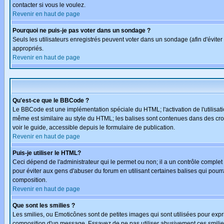
contacter si vous le voulez.
Revenir en haut de page
Pourquoi ne puis-je pas voter dans un sondage ?
Seuls les utilisateurs enregistrés peuvent voter dans un sondage (afin d'éviter
appropriés.
Revenir en haut de page
Qu'est-ce que le BBCode ?
Le BBCode est une implémentation spéciale du HTML; l'activation de l'utilisat
même est similaire au style du HTML; les balises sont contenues dans des croche
voir le guide, accessible depuis le formulaire de publication.
Revenir en haut de page
Puis-je utiliser le HTML?
Ceci dépend de l'administrateur qui le permet ou non; il a un contrôle comple
pour éviter aux gens d'abuser du forum en utilisant certaines balises qui pour
composition.
Revenir en haut de page
Que sont les smilies ?
Les smilies, ou Emoticônes sont de petites images qui sont utilisées pour exprime
composition d'un message. Essayez de ne pas utiliser abusivement ces smilies, 