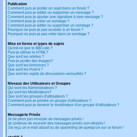
Publication
Comment puis-je poster un sujet dans un forum ?
Comment puis-je éditer ou supprimer un message ?
Comment puis-je ajouter une signature à mon message ?
Comment puis-je créer un sondage ?
Comment puis-je éditer ou supprimer un sondage ?
Pourquoi ne puis-je pas accéder à un forum ?
Pourquoi ne puis-je pas voter dans un sondage ?
Mise en forme et types de sujets
Qu'est-ce que le BBCode ?
Puis-je utiliser le HTML?
Que sont les smilies ?
Puis-je poster des Images?
Que sont les Annonces ?
Que sont les Post-it ?
Que sont les sujets de discussions verrouillés ?
Niveaux des Utilisateurs et Groupes
Qui sont les Administrateurs ?
Qui sont les Modérateurs?
Que sont les groupes d'utilisateurs ?
Comment puis-je joindre un groupe d'utilisateurs ?
Comment puis-je devenir le modérateur d'un groupe d'utilisateurs ?
Messagerie Privée
Je ne peux pas envoyer de messages privés !
Je continue de recevoir des messages privés non-désirés !
J'ai reçu un e-mail abusif ou de spamming de quelqu'un sur ce forum !