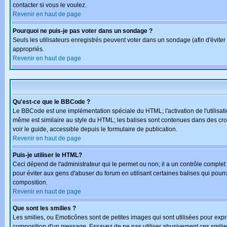
contacter si vous le voulez.
Revenir en haut de page
Pourquoi ne puis-je pas voter dans un sondage ?
Seuls les utilisateurs enregistrés peuvent voter dans un sondage (afin d'éviter
appropriés.
Revenir en haut de page
Qu'est-ce que le BBCode ?
Le BBCode est une implémentation spéciale du HTML; l'activation de l'utilisat
même est similaire au style du HTML; les balises sont contenues dans des croche
voir le guide, accessible depuis le formulaire de publication.
Revenir en haut de page
Puis-je utiliser le HTML?
Ceci dépend de l'administrateur qui le permet ou non; il a un contrôle comple
pour éviter aux gens d'abuser du forum en utilisant certaines balises qui pour
composition.
Revenir en haut de page
Que sont les smilies ?
Les smilies, ou Emoticônes sont de petites images qui sont utilisées pour exprime
composition d'un message. Essayez de ne pas utiliser abusivement ces smilies, 