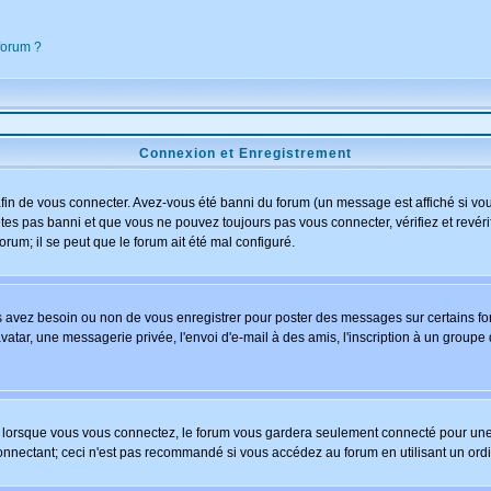
 forum ?
Connexion et Enregistrement
in de vous connecter. Avez-vous été banni du forum (un message est affiché si vous 
tes pas banni et que vous ne pouvez toujours pas vous connecter, vérifiez et revéri
orum; il se peut que le forum ait été mal configuré.
us avez besoin ou non de vous enregistrer pour poster des messages sur certains fo
atar, une messagerie privée, l'envoi d'e-mail à des amis, l'inscription à un groupe d
lorsque vous vous connectez, le forum vous gardera seulement connecté pour une pé
nnectant; ceci n'est pas recommandé si vous accédez au forum en utilisant un ordina