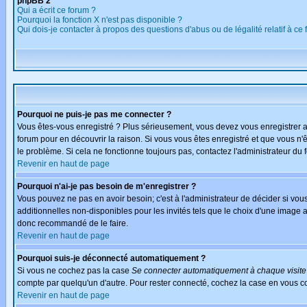
phpBB 2
Qui a écrit ce forum ?
Pourquoi la fonction X n'est pas disponible ?
Qui dois-je contacter à propos des questions d'abus ou de légalité relatif à ce
Pourquoi ne puis-je pas me connecter ?
Vous êtes-vous enregistré ? Plus sérieusement, vous devez vous enregistrer af
forum pour en découvrir la raison. Si vous vous êtes enregistré et que vous n'ê
le problème. Si cela ne fonctionne toujours pas, contactez l'administrateur du f
Revenir en haut de page
Pourquoi n'ai-je pas besoin de m'enregistrer ?
Vous pouvez ne pas en avoir besoin; c'est à l'administrateur de décider si vo
additionnelles non-disponibles pour les invités tels que le choix d'une image av
donc recommandé de le faire.
Revenir en haut de page
Pourquoi suis-je déconnecté automatiquement ?
Si vous ne cochez pas la case
Se connecter automatiquement à chaque visite
compte par quelqu'un d'autre. Pour rester connecté, cochez la case en vous co
Revenir en haut de page