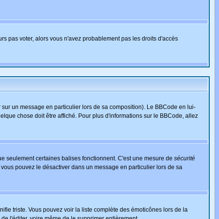
ours pas voter, alors vous n'avez probablement pas les droits d'accès
r sur un message en particulier lors de sa composition). Le BBCode en lui-
uelque chose doit être affiché. Pour plus d'informations sur le BBCode, allez
 que seulement certaines balises fonctionnent. C'est une mesure de
sécurité
, vous pouvez le désactiver dans un message en particulier lors de sa
nifie triste. Vous pouvez voir la liste complète des émoticônes lors de la
 de l'éditer, voire même de le supprimer entièrement.