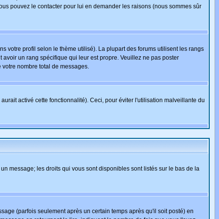
i, vous pouvez le contacter pour lui en demander les raisons (nous sommes sûr
 votre profil selon le thème utilisé). La plupart des forums utilisent les rangs
avoir un rang spécifique qui leur est propre. Veuillez ne pas poster
e votre nombre total de messages.
ait activé cette fonctionnalité). Ceci, pour éviter l'utilisation malveillante du
 un message; les droits qui vous sont disponibles sont listés sur le bas de la
ge (parfois seulement après un certain temps après qu'il soit posté) en