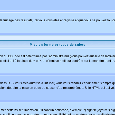
 le trucage des résultats). Si vous vous êtes enregistré et que vous ne pouvez touj
Mise en forme et types de sujets
ion du BBCode est déterminée par l'administrateur (vous pouvez aussi le désactive
ts [ et ] à la place de < et >, et offrent un meilleur contrôle sur la manière dont q
t dessus. Si vous êtes autorisé à l'utiliser, vous vous rendrez certainement compte
raient détruire la mise en page ou causer d'autres problèmes. Si le HTML est activé
r certains sentiments en utilisant un petit code, exemple : :) signifie joyeux, :( sig
car ils peuvent vite rendre un message illisible et un modérateur pourrait décider