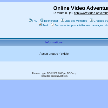
Online Video Adventu
Le forum du jeu
http://www.video-adventur
FAQ
Rechercher
Liste des Membres
Groupes d'ut
Profil
Se connecter pour vérifier ses messages pri
Informations
Aucun groupe n'existe
Powered by
phpBB
© 2001, 2005 phpBB Group
Traduction par :
phpBB-fr.com