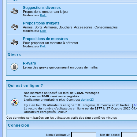
Suggestions diverses
Propositions concernant le jeu
Modérateur
Kold
Propositions d'objets
Armes, Sorts, Armures, Boucliers, Accessoires, Consommables
Modérateur
Kold
Propositions de monstres
Pour proposer un monstre à affronter
Modérateur
Kold
Divers
R-Wars
Le jeu des geeks qui dormaient en cours de maths
Qui est en ligne ?
Nos membres ont posté un total de
61826
messages
Nous avons
1040
membres enregistrés
L'utilisateur enregistré le plus récent est
dorian23
Il y a en tout
75
utilisateurs en ligne :: 0 Enregistré, 0 Invisible et 75 Invités [
Ad
Le record du nombre d'utilisateurs en ligne est de
1377
le 27 Octobre 2025 04:
Utilisateurs enregistrés : Aucun
Ces données sont basées sur les utilisateurs actifs des cinq dernières minutes
Connexion
Nom d'utilisateur:
Mot de passe: