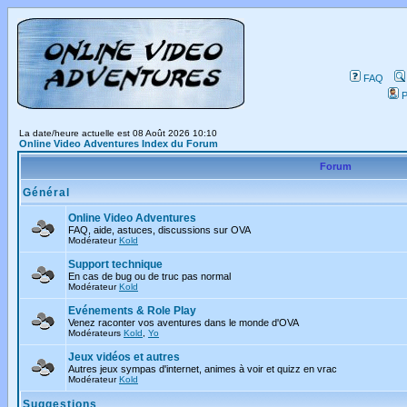
FAQ
P
La date/heure actuelle est 08 Août 2026 10:10
Online Video Adventures Index du Forum
Forum
Général
Online Video Adventures
FAQ, aide, astuces, discussions sur OVA
Modérateur
Kold
Support technique
En cas de bug ou de truc pas normal
Modérateur
Kold
Evénements & Role Play
Venez raconter vos aventures dans le monde d'OVA
Modérateurs
Kold
,
Yo
Jeux vidéos et autres
Autres jeux sympas d'internet, animes à voir et quizz en vrac
Modérateur
Kold
Suggestions