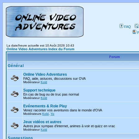
FAQ
P
La date/heure actuelle est 10 Août 2026 10:43
Online Video Adventures Index du Forum
Forum
Général
Online Video Adventures
FAQ, aide, astuces, discussions sur OVA
Modérateur
Kold
Support technique
En cas de bug ou de truc pas normal
Modérateur
Kold
Evénements & Role Play
Venez raconter vos aventures dans le monde d'OVA
Modérateurs
Kold
,
Yo
Jeux vidéos et autres
Autres jeux sympas d'internet, animes à voir et quizz en vrac
Modérateur
Kold
Suggestions