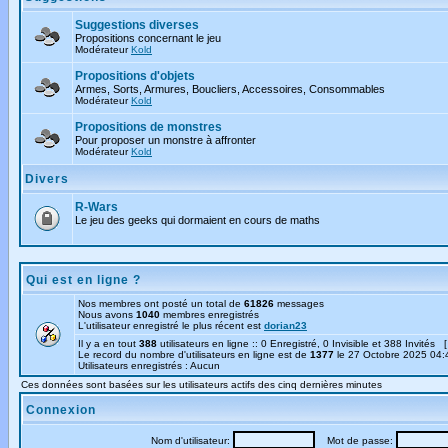
Suggestions diverses
Propositions concernant le jeu
Modérateur
Kold
Propositions d'objets
Armes, Sorts, Armures, Boucliers, Accessoires, Consommables
Modérateur
Kold
Propositions de monstres
Pour proposer un monstre à affronter
Modérateur
Kold
Divers
R-Wars
Le jeu des geeks qui dormaient en cours de maths
Qui est en ligne ?
Nos membres ont posté un total de
61826
messages
Nous avons
1040
membres enregistrés
L'utilisateur enregistré le plus récent est
dorian23
Il y a en tout
388
utilisateurs en ligne :: 0 Enregistré, 0 Invisible et 388 Invités 
Le record du nombre d'utilisateurs en ligne est de
1377
le 27 Octobre 2025 04:
Utilisateurs enregistrés : Aucun
Ces données sont basées sur les utilisateurs actifs des cinq dernières minutes
Connexion
Nom d'utilisateur:
Mot de passe: