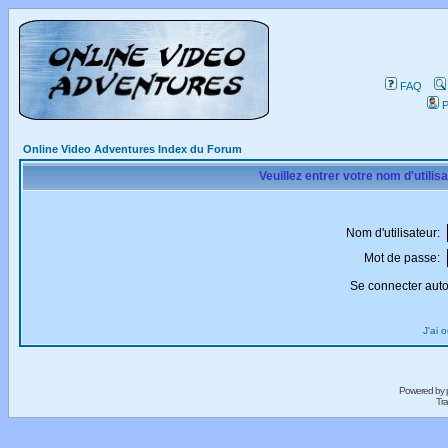
FAQ
P
Online Video Adventures Index du Forum
Veuillez entrer votre nom d'utili
Nom d'utilisateur:
Mot de passe:
Se connecter aut
J'ai 
Powered by
Tra