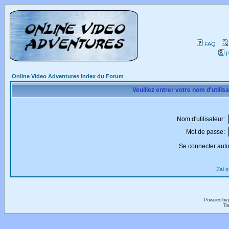
FAQ
P
Online Video Adventures Index du Forum
Veuillez entrer votre nom d'utili
Nom d'utilisateur:
Mot de passe:
Se connecter aut
J'ai 
Powered by
Tra