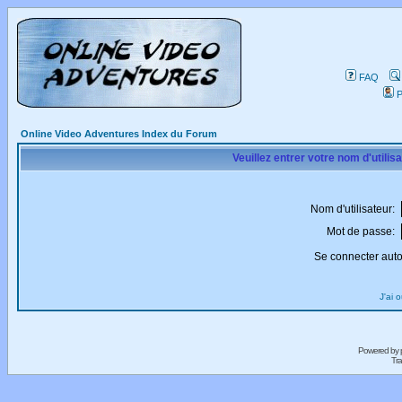
FAQ
P
Online Video Adventures Index du Forum
Veuillez entrer votre nom d'utili
Nom d'utilisateur:
Mot de passe:
Se connecter aut
J'ai 
Powered by
Tra