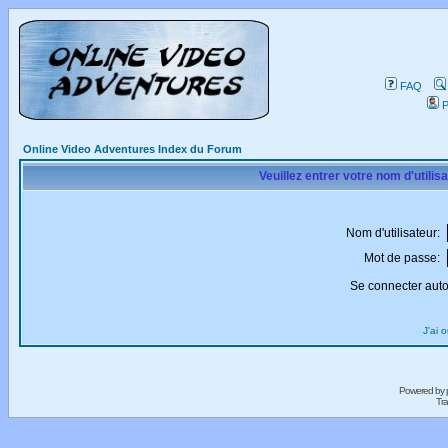
FAQ
P
Online Video Adventures Index du Forum
Veuillez entrer votre nom d'utili
Nom d'utilisateur:
Mot de passe:
Se connecter aut
J'ai 
Powered by
Tra