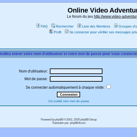
Online Video Adventu
Le forum du jeu
http://www.video-adventur
FAQ
Rechercher
Liste des Membres
Groupes d'ut
Profil
Se connecter pour vérifier ses messages pri
euillez entrer votre nom d'utilisateur et votre mot de passe pour vous connecte
Nom d'utilisateur:
Mot de passe:
Se connecter automatiquement à chaque visite:
J'ai oublié mon mot de passe
Powered by
phpBB
© 2001, 2005 phpBB Group
Traduction par :
phpBB-fr.com