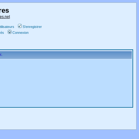
res
es.net
ilisateurs
S'enregistrer
vés
Connexion
r.