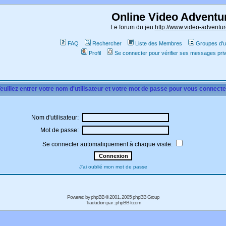
Online Video Adventu
Le forum du jeu
http://www.video-adventur
FAQ
Rechercher
Liste des Membres
Groupes d'ut
Profil
Se connecter pour vérifier ses messages pri
euillez entrer votre nom d'utilisateur et votre mot de passe pour vous connecte
Nom d'utilisateur:
Mot de passe:
Se connecter automatiquement à chaque visite:
J'ai oublié mon mot de passe
Powered by
phpBB
© 2001, 2005 phpBB Group
Traduction par :
phpBB-fr.com