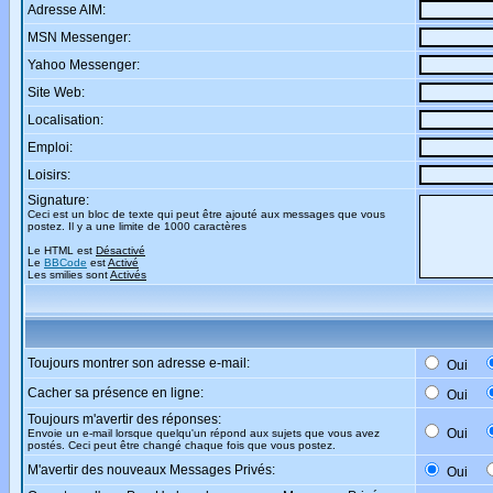
Adresse AIM:
MSN Messenger:
Yahoo Messenger:
Site Web:
Localisation:
Emploi:
Loisirs:
Signature:
Ceci est un bloc de texte qui peut être ajouté aux messages que vous
postez. Il y a une limite de 1000 caractères
Le HTML est
Désactivé
Le
BBCode
est
Activé
Les smilies sont
Activés
Toujours montrer son adresse e-mail:
Oui
Cacher sa présence en ligne:
Oui
Toujours m'avertir des réponses:
Oui
Envoie un e-mail lorsque quelqu'un répond aux sujets que vous avez
postés. Ceci peut être changé chaque fois que vous postez.
M'avertir des nouveaux Messages Privés:
Oui