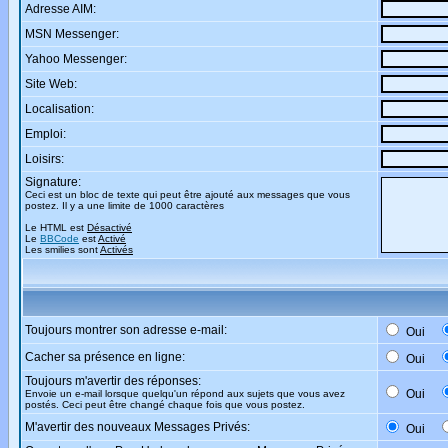
Adresse AIM:
MSN Messenger:
Yahoo Messenger:
Site Web:
Localisation:
Emploi:
Loisirs:
Signature:
Ceci est un bloc de texte qui peut être ajouté aux messages que vous
postez. Il y a une limite de 1000 caractères
Le HTML est
Désactivé
Le
BBCode
est
Activé
Les smilies sont
Activés
Toujours montrer son adresse e-mail:
Oui
Cacher sa présence en ligne:
Oui
Toujours m'avertir des réponses:
Oui
Envoie un e-mail lorsque quelqu'un répond aux sujets que vous avez
postés. Ceci peut être changé chaque fois que vous postez.
M'avertir des nouveaux Messages Privés:
Oui