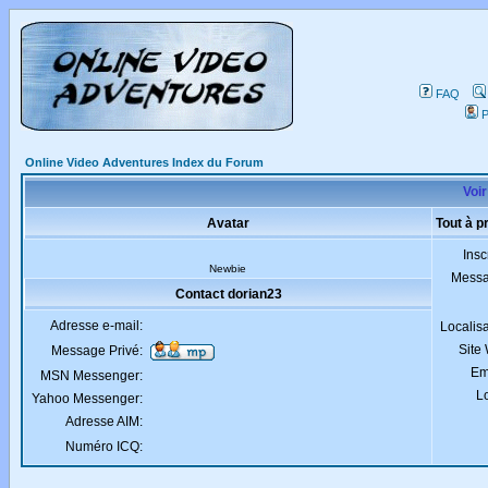
FAQ
P
Online Video Adventures Index du Forum
Voir
Avatar
Tout à p
Insc
Newbie
Mess
Contact dorian23
Adresse e-mail:
Localis
Site
Message Privé:
Em
MSN Messenger:
Lo
Yahoo Messenger:
Adresse AIM:
Numéro ICQ: