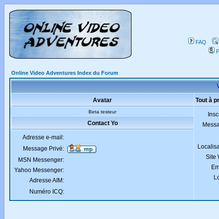
FAQ
P
Online Video Adventures Index du Forum
V
Avatar
Tout à p
Beta testeur
Insc
Contact Yo
Mess
Adresse e-mail:
Localis
Message Privé:
Site
MSN Messenger:
Em
Yahoo Messenger:
Lo
Adresse AIM:
Numéro ICQ: