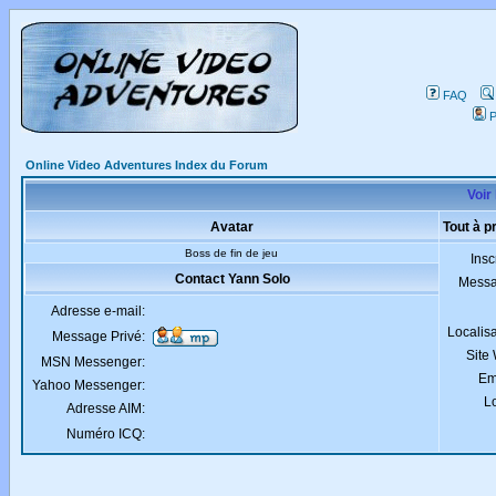
FAQ
P
Online Video Adventures Index du Forum
Voir 
Avatar
Tout à p
Boss de fin de jeu
Insc
Contact Yann Solo
Mess
Adresse e-mail:
Localis
Message Privé:
Site
MSN Messenger:
Em
Yahoo Messenger:
Lo
Adresse AIM:
Numéro ICQ: