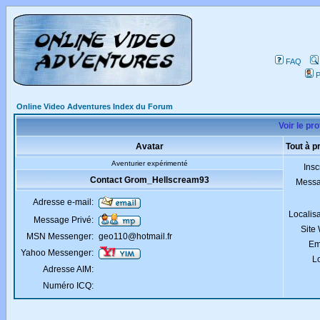
FAQ
P
Online Video Adventures Index du Forum
Voir le pr
Avatar
Tout à 
Aventurier expérimenté
Insc
Contact Grom_Hellscream93
Mess
Adresse e-mail:
Localis
Message Privé:
Site
MSN Messenger:
geo110@hotmail.fr
Em
Yahoo Messenger:
Lo
Adresse AIM:
Numéro ICQ: