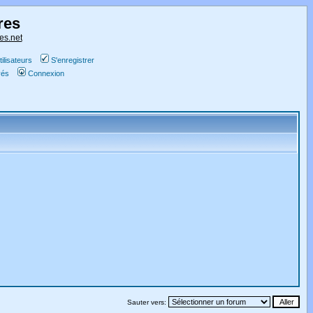
res
es.net
ilisateurs
S'enregistrer
vés
Connexion
Sauter vers: