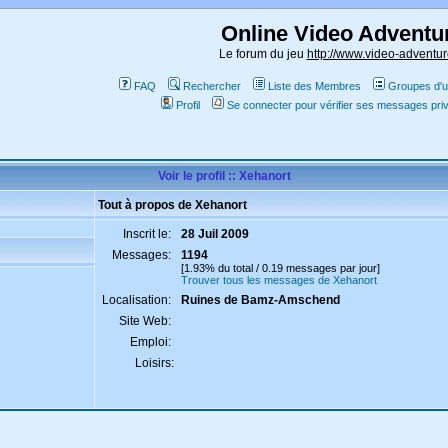
Online Video Adventu
Le forum du jeu
http://www.video-adventur
FAQ
Rechercher
Liste des Membres
Groupes d'ut
Profil
Se connecter pour vérifier ses messages pri
Voir le profil :: Xehanort
Tout à propos de Xehanort
Inscrit le:
28 Juil 2009
Messages:
1194
[1.93% du total / 0.19 messages par jour]
Trouver tous les messages de Xehanort
Localisation:
Ruines de Bamz-Amschend
Site Web:
Emploi:
Loisirs: