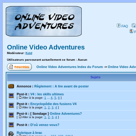
FAQ
P
Online Video Adventures
Modérateur:
Kold
Utilisateurs parcourant actuellement ce forum : Aucun
Online Video Adventures Index du Forum
->
Online Video Adv
Sujets
Annonce :
Règlement : A lire avant de poster
Post-it :
V4 : les skills ultimes
[
Aller à la page:
1
...
4
,
5
,
6
]
Post-it :
Encyclopédie des fusions V4
[
Aller à la page:
1
,
2
,
3
,
4
]
Post-it :
[ Sondage ]
Online Adventures?
[
Aller à la page:
1
,
2
,
3
,
4
]
Post-it :
D'où venez-vous?
Rubrique à brac