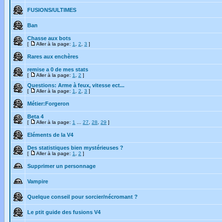
FUSIONS/ULTIMES
Ban
Chasse aux bots
[
Aller à la page:
1
,
2
,
3
]
Rares aux enchères
remise a 0 de mes stats
[
Aller à la page:
1
,
2
]
Questions: Arme à feux, vitesse ect...
[
Aller à la page:
1
,
2
,
3
]
Métier:Forgeron
Beta 4
[
Aller à la page:
1
...
27
,
28
,
29
]
Eléments de la V4
Des statistiques bien mystérieuses ?
[
Aller à la page:
1
,
2
]
Supprimer un personnage
Vampire
Quelque conseil pour sorcier/nécromant ?
Le ptit guide des fusions V4