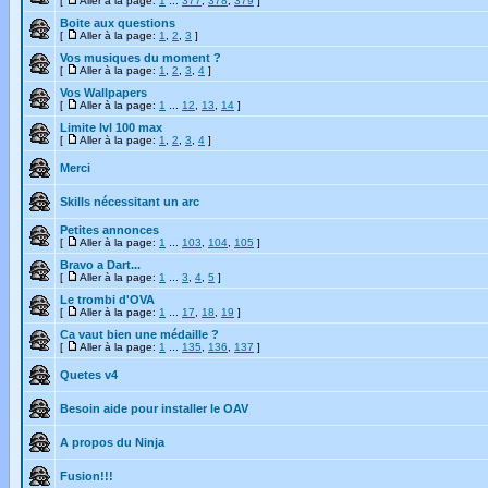
[
Aller à la page:
1
...
377
,
378
,
379
]
Boite aux questions
[
Aller à la page:
1
,
2
,
3
]
Vos musiques du moment ?
[
Aller à la page:
1
,
2
,
3
,
4
]
Vos Wallpapers
[
Aller à la page:
1
...
12
,
13
,
14
]
Limite lvl 100 max
[
Aller à la page:
1
,
2
,
3
,
4
]
Merci
Skills nécessitant un arc
Petites annonces
[
Aller à la page:
1
...
103
,
104
,
105
]
Bravo a Dart...
[
Aller à la page:
1
...
3
,
4
,
5
]
Le trombi d'OVA
[
Aller à la page:
1
...
17
,
18
,
19
]
Ca vaut bien une médaille ?
[
Aller à la page:
1
...
135
,
136
,
137
]
Quetes v4
Besoin aide pour installer le OAV
A propos du Ninja
Fusion!!!