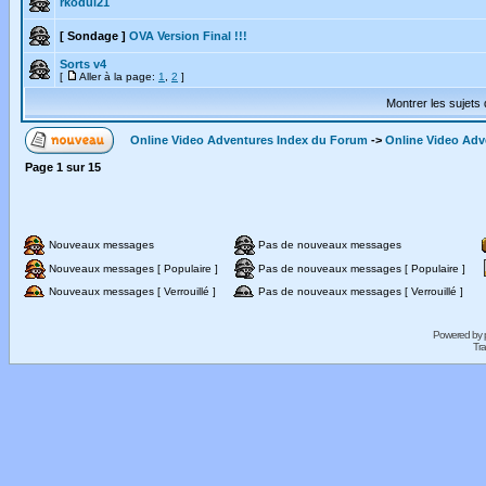
rkodui21
[ Sondage ]
OVA Version Final !!!
Sorts v4
[
Aller à la page:
1
,
2
]
Montrer les sujets
Online Video Adventures Index du Forum
->
Online Video Adv
Page
1
sur
15
Nouveaux messages
Pas de nouveaux messages
Nouveaux messages [ Populaire ]
Pas de nouveaux messages [ Populaire ]
Nouveaux messages [ Verrouillé ]
Pas de nouveaux messages [ Verrouillé ]
Powered by
Tra