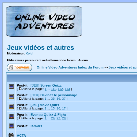
Jeux vidéos et autres
Modérateur:
Kold
Utilisateurs parcourant actuellement ce forum : Aucun
Online Video Adventures Index du Forum
->
Jeux vidéos et au
Post-it :
[JEU] Screen Quizz
[
Aller à la page:
1
...
111
,
112
,
113
]
Post-it :
[JEU] Devinez le personnage
[
Aller à la page:
1
...
35
,
36
,
37
]
Post-it :
[Jeu] Movie Quizz
[
Aller à la page:
1
...
15
,
16
,
17
]
Post-it :
Events: Quizz & Fight
[
Aller à la page:
1
...
26
,
27
,
28
]
Post-it :
R-Wars
ACTA