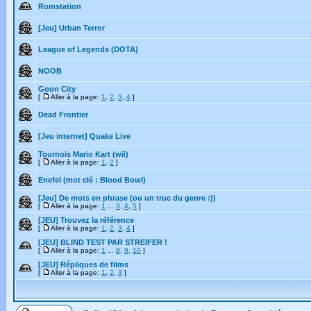
Romstation
[Jeu] Urban Terror
League of Legends (DOTA)
NOOB
Goon City
[
Aller à la page:
1
,
2
,
3
,
4
]
Dead Frontier
[Jeu internet] Quake Live
Tournois Mario Kart (wii)
[
Aller à la page:
1
,
2
]
Enefel (mot clé : Blood Bowl)
[Jeu] De mots en phrase (ou un truc du genre :))
[
Aller à la page:
1
...
3
,
4
,
5
]
[JEU] Trouvez la référence
[
Aller à la page:
1
,
2
,
3
,
4
]
[JEU] BLIND TEST PAR STREIFER !
[
Aller à la page:
1
...
8
,
9
,
10
]
[JEU] Répliques de films
[
Aller à la page:
1
,
2
,
3
]