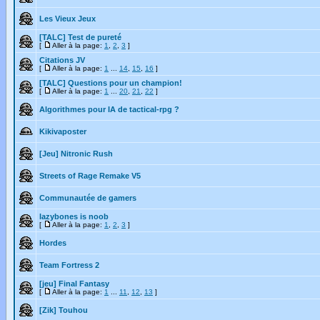
Les Vieux Jeux
[TALC] Test de pureté
[
Aller à la page:
1
,
2
,
3
]
Citations JV
[
Aller à la page:
1
...
14
,
15
,
16
]
[TALC] Questions pour un champion!
[
Aller à la page:
1
...
20
,
21
,
22
]
Algorithmes pour IA de tactical-rpg ?
Kikivaposter
[Jeu] Nitronic Rush
Streets of Rage Remake V5
Communautée de gamers
lazybones is noob
[
Aller à la page:
1
,
2
,
3
]
Hordes
Team Fortress 2
[jeu] Final Fantasy
[
Aller à la page:
1
...
11
,
12
,
13
]
[Zik] Touhou