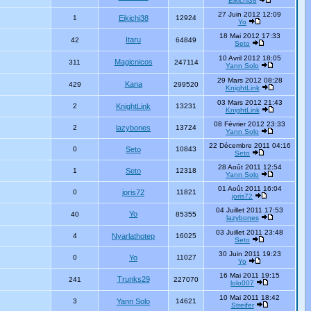
Eikichi38
27 Juin 2012 12:09
1
Eikichi38
12924
Yo
18 Mai 2012 17:33
Itaru
42
64849
Seto
10 Avril 2012 18:05
Magicnicos
311
247114
Yann Solo
29 Mars 2012 08:28
Kana
429
299520
KnightLink
03 Mars 2012 21:43
2
KnightLink
13231
KnightLink
08 Février 2012 23:33
2
lazybones
13724
Yann Solo
22 Décembre 2011 04:16
0
Seto
10843
Seto
28 Août 2011 12:54
1
Seto
12318
Yann Solo
01 Août 2011 16:04
0
joris72
11821
joris72
04 Juillet 2011 17:53
Yo
40
85355
lazybones
03 Juillet 2011 23:48
4
Nyarlathotep
16025
Seto
30 Juin 2011 19:23
0
Yo
11027
Yo
16 Mai 2011 19:15
Trunks29
241
227070
lolo007
10 Mai 2011 18:42
3
Yann Solo
14621
Streifer