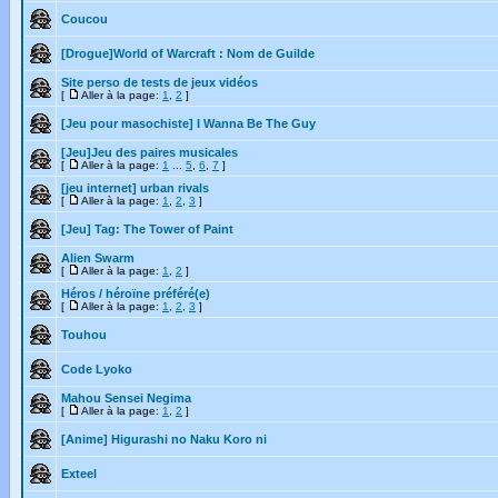
Coucou
[Drogue]World of Warcraft : Nom de Guilde
Site perso de tests de jeux vidéos
[
Aller à la page:
1
,
2
]
[Jeu pour masochiste] I Wanna Be The Guy
[Jeu]Jeu des paires musicales
[
Aller à la page:
1
...
5
,
6
,
7
]
[jeu internet] urban rivals
[
Aller à la page:
1
,
2
,
3
]
[Jeu] Tag: The Tower of Paint
Alien Swarm
[
Aller à la page:
1
,
2
]
Héros / héroïne préféré(e)
[
Aller à la page:
1
,
2
,
3
]
Touhou
Code Lyoko
Mahou Sensei Negima
[
Aller à la page:
1
,
2
]
[Anime] Higurashi no Naku Koro ni
Exteel