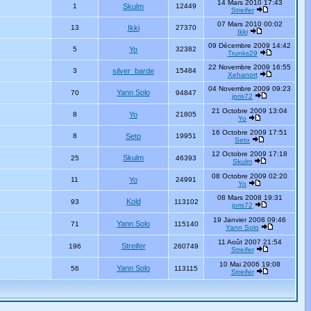
14 Mars 2010 17:43
1
Skulm
12449
Streifer
07 Mars 2010 00:02
13
Ikki
27370
Ikki
09 Décembre 2009 14:42
5
Yo
32382
Trunks29
22 Novembre 2009 16:55
3
silver_barde
15484
Xehanort
04 Novembre 2009 09:23
Yann Solo
70
94847
joris72
21 Octobre 2009 13:04
8
Yo
21805
Yo
16 Octobre 2009 17:51
8
Seto
19951
Seto
12 Octobre 2009 17:18
Skulm
25
46393
Skulm
08 Octobre 2009 02:20
11
Yo
24991
Yo
08 Mars 2008 19:31
Kold
93
113102
joris72
19 Janvier 2008 09:46
Yann Solo
71
115140
Yann Solo
11 Août 2007 21:54
Streifer
196
260749
Streifer
10 Mai 2006 19:08
Yann Solo
56
113115
Streifer