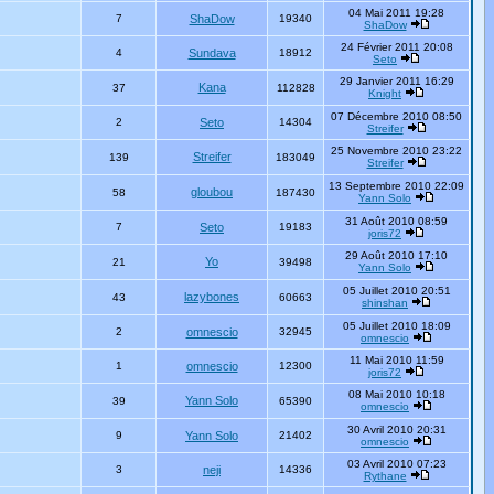
04 Mai 2011 19:28
7
ShaDow
19340
ShaDow
24 Février 2011 20:08
4
Sundava
18912
Seto
29 Janvier 2011 16:29
Kana
37
112828
Knight
07 Décembre 2010 08:50
2
Seto
14304
Streifer
25 Novembre 2010 23:22
Streifer
139
183049
Streifer
13 Septembre 2010 22:09
gloubou
58
187430
Yann Solo
31 Août 2010 08:59
7
Seto
19183
joris72
29 Août 2010 17:10
Yo
21
39498
Yann Solo
05 Juillet 2010 20:51
lazybones
43
60663
shinshan
05 Juillet 2010 18:09
2
omnescio
32945
omnescio
11 Mai 2010 11:59
1
omnescio
12300
joris72
08 Mai 2010 10:18
Yann Solo
39
65390
omnescio
30 Avril 2010 20:31
9
Yann Solo
21402
omnescio
03 Avril 2010 07:23
3
neji
14336
Rythane