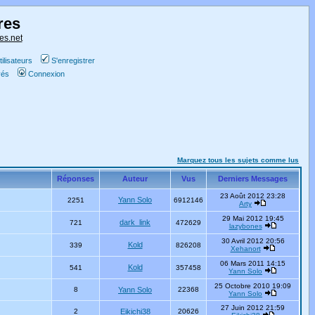
res
es.net
ilisateurs
S'enregistrer
vés
Connexion
Marquez tous les sujets comme lus
Réponses
Auteur
Vus
Derniers Messages
23 Août 2012 23:28
Yann Solo
2251
6912146
Arty
29 Mai 2012 19:45
dark_link
721
472629
lazybones
30 Avril 2012 20:56
Kold
339
826208
Xehanort
06 Mars 2011 14:15
Kold
541
357458
Yann Solo
25 Octobre 2010 19:09
8
Yann Solo
22368
Yann Solo
27 Juin 2012 21:59
2
Eikichi38
20626