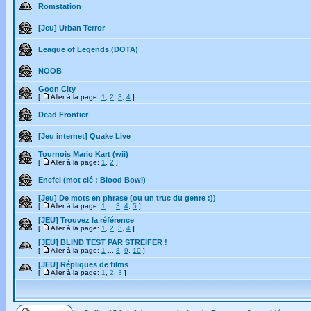
Romstation
[Jeu] Urban Terror
League of Legends (DOTA)
NOOB
Goon City
[
Aller à la page:
1
,
2
,
3
,
4
]
Dead Frontier
[Jeu internet] Quake Live
Tournois Mario Kart (wii)
[
Aller à la page:
1
,
2
]
Enefel (mot clé : Blood Bowl)
[Jeu] De mots en phrase (ou un truc du genre :))
[
Aller à la page:
1
...
3
,
4
,
5
]
[JEU] Trouvez la référence
[
Aller à la page:
1
,
2
,
3
,
4
]
[JEU] BLIND TEST PAR STREIFER !
[
Aller à la page:
1
...
8
,
9
,
10
]
[JEU] Répliques de films
[
Aller à la page:
1
,
2
,
3
]