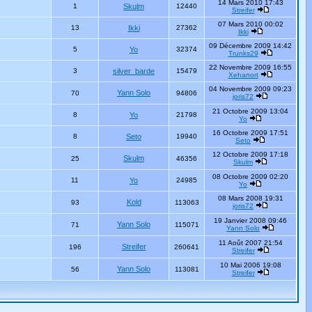
14 Mars 2010 17:43
1
Skulm
12440
Streifer
07 Mars 2010 00:02
13
Ikki
27362
Ikki
09 Décembre 2009 14:42
5
Yo
32374
Trunks29
22 Novembre 2009 16:55
3
silver_barde
15479
Xehanort
04 Novembre 2009 09:23
Yann Solo
70
94806
joris72
21 Octobre 2009 13:04
8
Yo
21798
Yo
16 Octobre 2009 17:51
8
Seto
19940
Seto
12 Octobre 2009 17:18
Skulm
25
46356
Skulm
08 Octobre 2009 02:20
11
Yo
24985
Yo
08 Mars 2008 19:31
Kold
93
113063
joris72
19 Janvier 2008 09:46
Yann Solo
71
115071
Yann Solo
11 Août 2007 21:54
Streifer
196
260641
Streifer
10 Mai 2006 19:08
Yann Solo
56
113081
Streifer