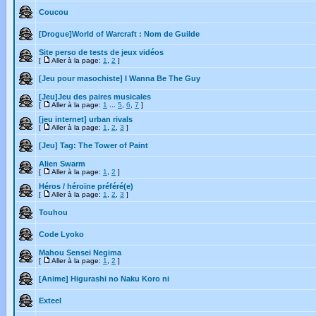
Coucou
[Drogue]World of Warcraft : Nom de Guilde
Site perso de tests de jeux vidéos
[
Aller à la page:
1
,
2
]
[Jeu pour masochiste] I Wanna Be The Guy
[Jeu]Jeu des paires musicales
[
Aller à la page:
1
...
5
,
6
,
7
]
[jeu internet] urban rivals
[
Aller à la page:
1
,
2
,
3
]
[Jeu] Tag: The Tower of Paint
Alien Swarm
[
Aller à la page:
1
,
2
]
Héros / héroïne préféré(e)
[
Aller à la page:
1
,
2
,
3
]
Touhou
Code Lyoko
Mahou Sensei Negima
[
Aller à la page:
1
,
2
]
[Anime] Higurashi no Naku Koro ni
Exteel