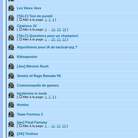
Les Vieux Jeux
[TALC] Test de pureté
[
Aller à la page:
1
,
2
,
3
]
Citations JV
[
Aller à la page:
1
...
14
,
15
,
16
]
[TALC] Questions pour un champion!
[
Aller à la page:
1
...
20
,
21
,
22
]
Algorithmes pour IA de tactical-rpg ?
Kikivaposter
[Jeu] Nitronic Rush
Streets of Rage Remake V5
Communautée de gamers
lazybones is noob
[
Aller à la page:
1
,
2
,
3
]
Hordes
Team Fortress 2
[jeu] Final Fantasy
[
Aller à la page:
1
...
11
,
12
,
13
]
[Zik] Touhou