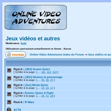
Jeux vidéos et autres
Modérateur:
Kold
Utilisateurs parcourant actuellement ce forum : Aucun
Online Video Adventures Index du Forum
->
Jeux vidéos et au
Post-it :
[JEU] Screen Quizz
[
Aller à la page:
1
...
111
,
112
,
113
]
Post-it :
[JEU] Devinez le personnage
[
Aller à la page:
1
...
35
,
36
,
37
]
Post-it :
[Jeu] Movie Quizz
[
Aller à la page:
1
...
15
,
16
,
17
]
Post-it :
Events: Quizz & Fight
[
Aller à la page:
1
...
26
,
27
,
28
]
Post-it :
R-Wars
ACTA