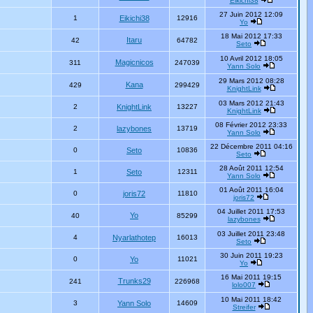
Eikichi38
27 Juin 2012 12:09
1
Eikichi38
12916
Yo
18 Mai 2012 17:33
Itaru
42
64782
Seto
10 Avril 2012 18:05
Magicnicos
311
247039
Yann Solo
29 Mars 2012 08:28
Kana
429
299429
KnightLink
03 Mars 2012 21:43
2
KnightLink
13227
KnightLink
08 Février 2012 23:33
2
lazybones
13719
Yann Solo
22 Décembre 2011 04:16
0
Seto
10836
Seto
28 Août 2011 12:54
1
Seto
12311
Yann Solo
01 Août 2011 16:04
0
joris72
11810
joris72
04 Juillet 2011 17:53
Yo
40
85299
lazybones
03 Juillet 2011 23:48
4
Nyarlathotep
16013
Seto
30 Juin 2011 19:23
0
Yo
11021
Yo
16 Mai 2011 19:15
Trunks29
241
226968
lolo007
10 Mai 2011 18:42
3
Yann Solo
14609
Streifer