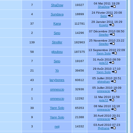
04 Mai 2011 19:28
7
ShaDow
19327
ShaDow
24 Février 2011 20:08
4
Sundava
18899
Seto
29 Janvier 2011 16:29
Kana
37
112781
Knight
07 Décembre 2010 08:50
2
Seto
14296
Streifer
25 Novembre 2010 23:22
Streifer
139
182963
Streifer
13 Septembre 2010 22:09
gloubou
58
187375
Yann Solo
31 Août 2010 08:59
7
Seto
19167
joris72
29 Août 2010 17:10
Yo
21
39456
Yann Solo
05 Juillet 2010 20:51
lazybones
43
60612
shinshan
05 Juillet 2010 18:09
2
omnescio
32936
omnescio
11 Mai 2010 11:59
1
omnescio
12292
joris72
08 Mai 2010 10:18
Yann Solo
39
65353
omnescio
30 Avril 2010 20:31
9
Yann Solo
21388
omnescio
03 Avril 2010 07:23
3
neji
14332
Rythane