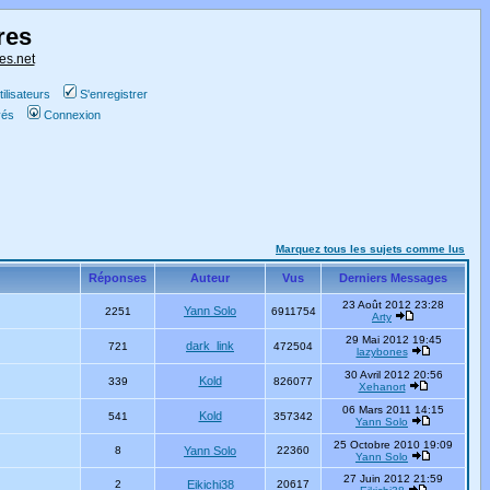
res
es.net
ilisateurs
S'enregistrer
vés
Connexion
Marquez tous les sujets comme lus
Réponses
Auteur
Vus
Derniers Messages
23 Août 2012 23:28
Yann Solo
2251
6911754
Arty
29 Mai 2012 19:45
dark_link
721
472504
lazybones
30 Avril 2012 20:56
Kold
339
826077
Xehanort
06 Mars 2011 14:15
Kold
541
357342
Yann Solo
25 Octobre 2010 19:09
8
Yann Solo
22360
Yann Solo
27 Juin 2012 21:59
2
Eikichi38
20617