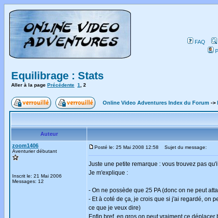
FAQ
P
Equilibrage : Stats
Aller à la page
Précédente
1
,
2
Online Video Adventures Index du Forum
->
Auteur
zoom1406
Posté le: 25 Mai 2008 12:58
Sujet du message:
Aventurier débutant
Juste une petite remarque : vous trouvez pas qu'
Je m'explique :
Inscrit le: 21 Mai 2006
Messages: 12
- On ne possède que 25 PA (donc on ne peut attaqu
- Et à coté de ça, je crois que si j'ai regardé, on
ce que je veux dire)
Enfin bref, en gros on peut vraiment ce déplacer