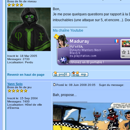
Boss de fin de niveau
Bon,
Je me pose quelques questions par rapport à la D
intouchables (une attaque sur 5, et encore...). Don
_________________
Ma chaîne Youtube
Inscrit le: 18 Mar 2005
Messages: 2733
Localisation: Perdu
Revenir en haut de page
Yann Solo
Posté le: 08 Juin 2008 20:05
Sujet du message:
Boss de fin de jeu
Bah, propose...
Inscrit le: 15 Sep 2004
_________________
Messages: 7400
Localisation: Hôtel de ville
d'Eternia