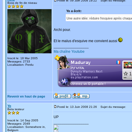
Posté le: 09 Juin 2008 19:22
Sujet du message:
Boss de fin de niveau
Yo a écrit:
Une autre idée: réduire l'esquive après chaque 
Archi pour.
Et le malus d'esquive me convient aussi
_________________
Ma chaîne Youtube
Inscrit le: 18 Mar 2005
Messages: 2733
Localisation: Perdu
Revenir en haut de page
Yo
Posté le: 13 Juin 2008 21:26
Sujet du message:
Beta testeur
UP
Inscrit le: 14 Sep 2005
_________________
Messages: 2049
Localisation: Somewhere in,
Belgium