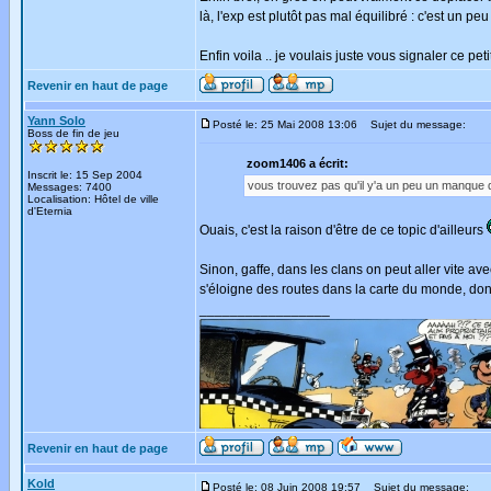
là, l'exp est plutôt pas mal équilibré : c'est un pe
Enfin voila .. je voulais juste vous signaler ce petit 
Revenir en haut de page
Yann Solo
Posté le: 25 Mai 2008 13:06
Sujet du message:
Boss de fin de jeu
zoom1406 a écrit:
Inscrit le: 15 Sep 2004
vous trouvez pas qu'il y'a un peu un manque d
Messages: 7400
Localisation: Hôtel de ville
d'Eternia
Ouais, c'est la raison d'être de ce topic d'ailleurs
Sinon, gaffe, dans les clans on peut aller vite a
s'éloigne des routes dans la carte du monde, donc
_________________
Revenir en haut de page
Kold
Posté le: 08 Juin 2008 19:57
Sujet du message: