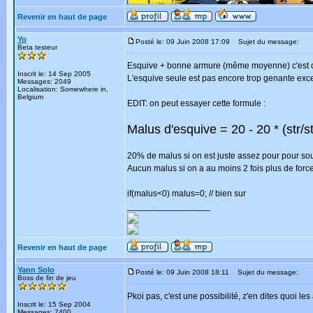
Revenir en haut de page
Yo
Posté le: 09 Juin 2008 17:09
Sujet du message:
Beta testeur
Esquive + bonne armure (même moyenne) c'est ce
Inscrit le: 14 Sep 2005
L'esquive seule est pas encore trop genante exc
Messages: 2049
Localisation: Somewhere in,
Belgium
EDIT: on peut essayer cette formule :
Malus d'esquive = 20 - 20 * (str/st
20% de malus si on est juste assez pour pour sou
Aucun malus si on a au moins 2 fois plus de for
if(malus<0) malus=0; // bien sur
_________________
Revenir en haut de page
Yann Solo
Posté le: 09 Juin 2008 18:11
Sujet du message:
Boss de fin de jeu
Pkoi pas, c'est une possibilité, z'en dites quoi les
Inscrit le: 15 Sep 2004
Messages: 7400