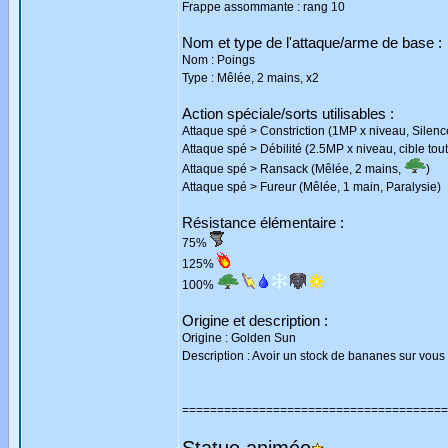
Frappe assommante : rang 10
Nom et type de l'attaque/arme de base :
Nom : Poings
Type : Mêlée, 2 mains, x2
Action spéciale/sorts utilisables :
Attaque spé > Constriction (1MP x niveau, Silenc
Attaque spé > Débilité (2.5MP x niveau, cible to
Attaque spé > Ransack (Mêlée, 2 mains,
)
Attaque spé > Fureur (Mêlée, 1 main, Paralysie)
Résistance élémentaire :
75%
125%
100%
Origine et description :
Origine : Golden Sun
Description : Avoir un stock de bananes sur vous
======================================