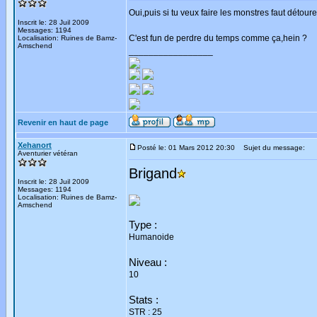
Oui,puis si tu veux faire les monstres faut détour
Inscrit le: 28 Juil 2009
Messages: 1194
C'est fun de perdre du temps comme ça,hein ?
Localisation: Ruines de Bamz-
Amschend
_________________
Revenir en haut de page
Xehanort
Posté le: 01 Mars 2012 20:30
Sujet du message:
Aventurier vétéran
Brigand
Inscrit le: 28 Juil 2009
Messages: 1194
Localisation: Ruines de Bamz-
Amschend
Type :
Humanoide
Niveau :
10
Stats :
STR : 25