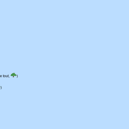
e tout,
)
)