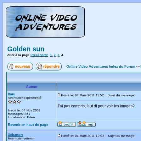
Golden sun
Aller à la page
Précédente
1
,
2
,
3
,
4
Online Video Adventures Index du Forum
->
Auteur
Itaru
Posté le: 04 Mars 2011 11:52
Sujet du message:
Aventurier expérimenté
J'ai pas compris, faut dl pour voir les images?
Inscrit le: 04 Nov 2009
Messages: 851
Localisation: Eden
Revenir en haut de page
Xehanort
Posté le: 04 Mars 2011 12:02
Sujet du message:
Aventurier vétéran