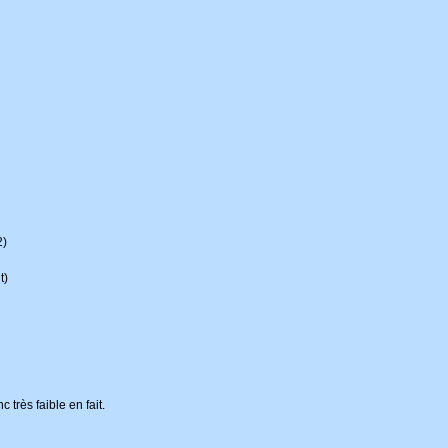
2)
t)
 très faible en fait.