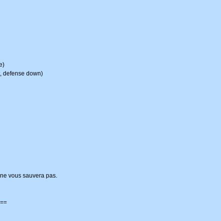
e)
ut, defense down)
 ne vous sauvera pas.
==