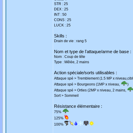
STR : 25
DEX : 25
INT : 50
CONS : 25
LUCK : 25
Skills :
Drain de vie : rang 5
Nom et type de l'attaque/arme de base :
Nom : Coup de tête
Type : Mêlée, 2 mains
Action spéciale/sorts utilisables :
Attaque spé > Tremblement (1.5 MP x niveau,cibl
Attaque spé > Bourgeons (1MP x niveau,
)
Attaque spé > Orties (2MP x niveau, 2 mains,
Sort > Sommeil
Résistance élémentaire :
75%
125%
100%