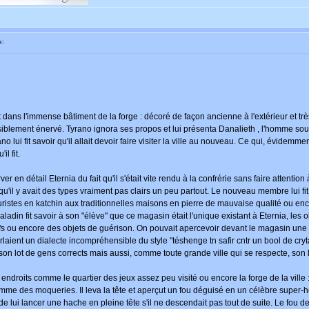
e:
t dans l'immense bâtiment de la forge : décoré de façon ancienne à l'extérieur et très
blement énervé. Tyrano ignora ses propos et lui présenta Danalieth , l'homme soup
no lui fit savoir qu'il allait devoir faire visiter la ville au nouveau. Ce qui, évidemment
l fit.
r en détail Eternia du fait qu'il s'était vite rendu à la confrérie sans faire attenti
qu'il y avait des types vraiment pas clairs un peu partout. Le nouveau membre lui fit 
 futuristes en katchin aux traditionnelles maisons en pierre de mauvaise qualité ou e
adin fit savoir à son "élève" que ce magasin était l'unique existant à Eternia, les o
fs ou encore des objets de guérison. On pouvait apercevoir devant le magasin une
aient un dialecte incompréhensible du style "téshenge tn safir cntr un bool de crytal
t son lot de gens corrects mais aussi, comme toute grande ville qui se respecte, son
endroits comme le quartier des jeux assez peu visité ou encore la forge de la ville : 
me des moqueries. Il leva la tête et aperçut un fou déguisé en un célèbre super-hé
a de lui lancer une hache en pleine tête s'il ne descendait pas tout de suite. Le fou 