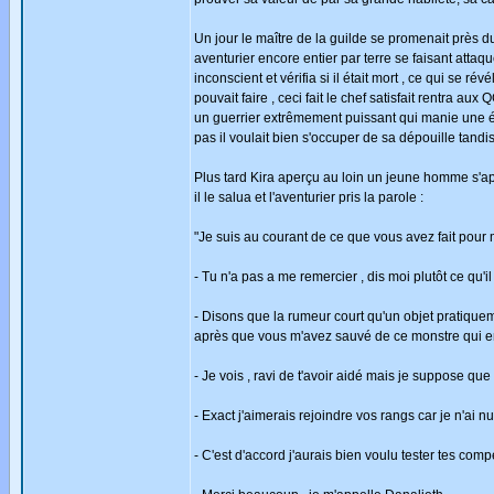
Un jour le maître de la guilde se promenait près 
aventurier encore entier par terre se faisant atta
inconscient et vérifia si il était mort , ce qui se ré
pouvait faire , ceci fait le chef satisfait rentra au
un guerrier extrêmement puissant qui manie une épée
pas il voulait bien s'occuper de sa dépouille tand
Plus tard Kira aperçu au loin un jeune homme s'app
il le salua et l'aventurier pris la parole :
"Je suis au courant de ce que vous avez fait pour 
- Tu n'a pas a me remercier , dis moi plutôt ce qu'i
- Disons que la rumeur court qu'un objet pratiquem
après que vous m'avez sauvé de ce monstre qui en
- Je vois , ravi de t'avoir aidé mais je suppose q
- Exact j'aimerais rejoindre vos rangs car je n'ai nu
- C'est d'accord j'aurais bien voulu tester tes co