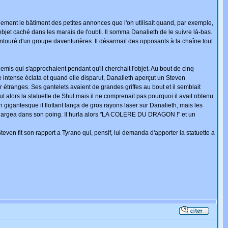
 également le bâtiment des petites annonces que l'on utilisait quand, par exemple,
n objet caché dans les marais de l'oubli. Il somma Danalieth de le suivre là-bas.
ntouré d'un groupe daventurières. Il désarmait des opposants à la chaîne tout
mis qui s'approchaient pendant qu'il cherchait l'objet. Au bout de cinq
re intense éclata et quand elle disparut, Danalieth aperçut un Steven
 étranges. Ses gantelets avaient de grandes griffes au bout et il semblait
ut alors la statuette de Shul mais il ne comprenait pas pourquoi il avait obtenu
gigantesque il flottant lança de gros rayons laser sur Danalieth, mais les
e chargea dans son poing. Il hurla alors "LA COLERE DU DRAGON !" et un
 Steven fit son rapport a Tyrano qui, pensif, lui demanda d'apporter la statuette a