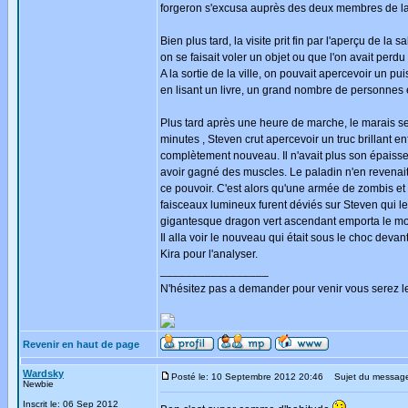
forgeron s'excusa auprès des deux membres de la 
Bien plus tard, la visite prit fin par l'aperçu de l
on se faisait voler un objet ou que l'on avait perdu
A la sortie de la ville, on pouvait apercevoir un 
en lisant un livre, un grand nombre de personnes é
Plus tard après une heure de marche, le marais se 
minutes , Steven crut apercevoir un truc brillant 
complètement nouveau. Il n'avait plus son épaisse 
avoir gagné des muscles. Le paladin n'en revenait p
ce pouvoir. C'est alors qu'une armée de zombis et 
faisceaux lumineux furent déviés sur Steven qui l
gigantesque dragon vert ascendant emporta le mon
Il alla voir le nouveau qui était sous le choc devan
Kira pour l'analyser.
_________________
N'hésitez pas a demander pour venir vous serez l
Revenir en haut de page
Wardsky
Posté le: 10 Septembre 2012 20:46
Sujet du messag
Newbie
Inscrit le: 06 Sep 2012