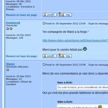
Inscrit le: 09 Déc 2011
Messages: 28
Localisation: S'entraîne à
Pherae
Revenir en haut de page
KnightLink
Posté le: 06 Septembre 2012 13:00
Sujet du messag
Aventurier
"en compagnie de Ward a la forge."
Inscrit le: 24 Fév 2012
Messages: 129
http://www.video-adventures.net/ViewJoueur.ph
Merci pour le caméo fallait pas
Revenir en haut de page
Steven
Posté le: 06 Septembre 2012 15:58
Sujet du messag
Aventurier débutant
Merci de vos commentaires je vais donc y répond
Inscrit le: 02 Mar 2012
Messages: 13
Localisation: Désert de
Itaru a écrit:
Sandlem
Du coté écriture, je te conseillerais de dév
Oui ça c'est ma plus grande faiblesse la déscripti
Vahe a écrit:
Intéressant, j'ai hâte de lire la suite