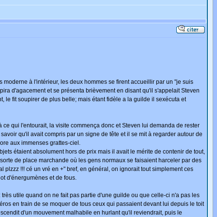
 moderne à l'intérieur, les deux hommes se firent accueillir par un "je suis
ira d'agacement et se présenta brièvement en disant qu'il s'appelait Steven
, le fit soupirer de plus belle; mais étant fidèle a la guilde il sexécuta et
on à ce qui l'entourait, la visite commença donc et Steven lui demanda de rester
savoir qu'il avait compris par un signe de tête et il se mit à regarder autour de
ncore aux immenses grattes-ciel.
bjets étaient absolument hors de prix mais il avait le mérite de contenir de tout,
 sorte de place marchande où les gens normaux se faisaient harceler par des
 plzzz !!! cé un vré en +" bref, en général, on ignorait tout simplement ces
 lot d'énergumènes et de fous.
très utile quand on ne fait pas partie d'une guilde ou que celle-ci n'a pas les
ros en train de se moquer de tous ceux qui passaient devant lui depuis le toit
descendit d'un mouvement malhabile en hurlant qu'il reviendrait, puis le