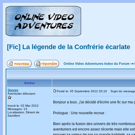
[Fic] La légende de la Confrérie écarlate
Online Video Adventures Index du Forum
->
Auteur
Steven
Posté le: 05 Septembre 2012 20:10
Sujet du message: 
Aventurier débutant
Bonjour a tous , j'ai décidé d'écrire une fic sur 
Inscrit le: 02 Mar 2012
Messages: 13
Localisation: Désert de
Prologue : Une nouvelle recrue :
Sandlem
Bien après la fusion des univers de très nombreuses
aventuriers est encore assez récente mais elle est
prouver sa valeur de par sa grande habileté, sa ca