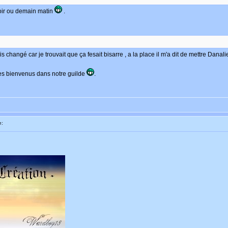
oir ou demain matin
.
is changé car je trouvait que ça fesait bisarre , a la place il m'a dit de mettre Danali
es bienvenus dans notre guilde
.
e: