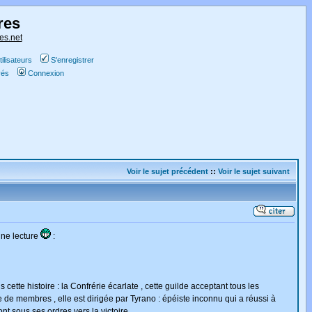
res
es.net
ilisateurs
S'enregistrer
vés
Connexion
Voir le sujet précédent
::
Voir le sujet suivant
nne lecture
:
ette histoire : la Confrérie écarlate , cette guilde acceptant tous les
 de membres , elle est dirigée par Tyrano : épéiste inconnu qui a réussi à
nt sous ses ordres vers la victoire.