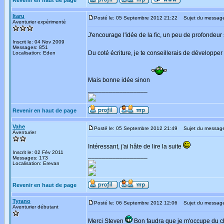
Revenir en haut de page
Itaru
Posté le: 05 Septembre 2012 21:22
Sujet du messag
Aventurier expérimenté
J'encourage l'idée de la fic, un peu de profondeur
Inscrit le: 04 Nov 2009
Messages: 851
Du coté écriture, je te conseillerais de développer
Localisation: Eden
Mais bonne idée sinon
_________________
Revenir en haut de page
Vahe
Posté le: 05 Septembre 2012 21:49
Sujet du messag
Aventurier
Intéressant, j'ai hâte de lire la suite
Inscrit le: 02 Fév 2011
_________________
Messages: 173
Localisation: Erevan
Revenir en haut de page
Tyrano
Posté le: 06 Septembre 2012 12:06
Sujet du messag
Aventurier débutant
Merci Steven
Bon faudra que je m'occupe du ch