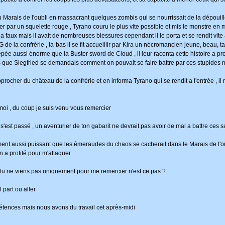
du Marais de l'oubli en massacrant quelques zombis qui se nourrissait de la dépou
quer par un squelette rouge , Tyrano couru le plus vite possible et mis le monstre 
véla faux mais il avait de nombreuses blessures cependant il le porta et se rendit vite a
x QG de la confrérie , la-bas il se fit accueillir par Kira un nécromancien jeune, beau
 aussi énorme que la Buster sword de Cloud , il leur raconta cette histoire a propos 
is que Siegfried se demandais comment on pouvait se faire battre par ces stupides m
rocher du château de la confrérie et en informa Tyrano qui se rendit a l'entrée , il
moi , du coup je suis venu vous remercier
l s'est passé , un aventurier de ton gabarit ne devrait pas avoir de mal a battre ces s
ent aussi puissant que les émeraudes du chaos se cacherait dans le Marais de l'oub
 a profité pour m'attaquer
ue tu ne viens pas uniquement pour me remercier n'est ce pas ?
l part ou aller
mpétences mais nous avons du travail cet après-midi