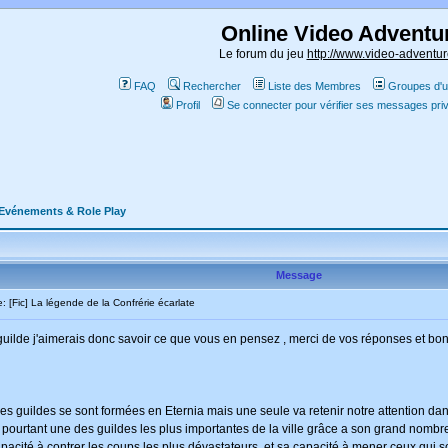
Online Video Adventu
Le forum du jeu
http://www.video-adventur
FAQ
Rechercher
Liste des Membres
Groupes d'ut
Profil
Se connecter pour vérifier ses messages pri
Evénements & Role Play
Message
[Fic] La légende de la Confrérie écarlate
ma guilde j'aimerais donc savoir ce que vous en pensez , merci de vos réponses et bo
 guildes se sont formées en Eternia mais une seule va retenir notre attention dans c
 pourtant une des guildes les plus importantes de la ville grâce a son grand nombre
pacité à contrer les coups les plus dévastateurs, et sa capacité à mener ceux qui so