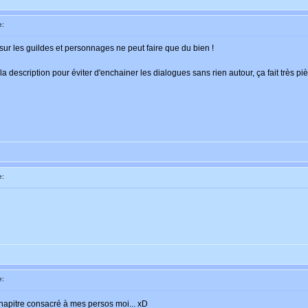
e:
 sur les guildes et personnages ne peut faire que du bien !
 la description pour éviter d'enchainer les dialogues sans rien autour, ça fait très p
e:
e:
apitre consacré à mes persos moi... xD