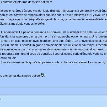
confrérie et retourna dans son bâtiment.
a salle des enchères très peu visitée, faute d'objets intéressants à vendre. Il y avait
 son chien. Steven se rappela alors que son chef lui avait fait savoir qu'il y avait u
puissant mage avec une casquette rouge et blanche, certainement un élementaliste, e
taient sans doute venues le défier.
fit apercevoir. Le paladin demanda au nouveau de surveiller et de détruire les enne
enfoui dans la vase près d'un arbre mort, il s'en approcha et s'en empara. Une lumiè
armure en acier mais en avait à présent une plus légère, en or avec des motifs noir
as lui-même, il sentait un grand pouvoir monter en lui et observa l'objet. Il reconn
de squelettes apparut et attaqua les deux aventuriers. Après un combat acharné, un 
es repoussa d'un grand coup de bouclier. Il courut, et une sorte d'énergie verte s
stre au loin.
t tous ces événements qui s'était passés si vite, et l'aida a se relever. Le soir venu,
es bienvenus dans notre guilde
.
e: