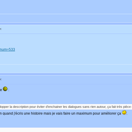
e:
p?num=533
e:
re
:
elopper la description pour éviter d'enchainer les dialogues sans rien autour, ça fait très pièc
on quand j'écris une histoire mais je vais faire un maximum pour améliorer ça
.