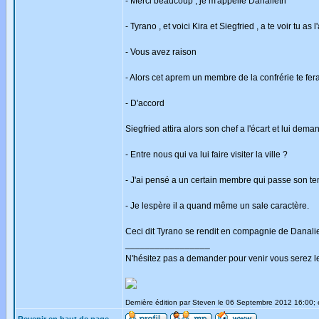
- Merci beaucoup , je m'appelle Danalieth
- Tyrano , et voici Kira et Siegfried , a te voir tu a
- Vous avez raison
- Alors cet aprem un membre de la confrérie te fera
- D'accord
Siegfried attira alors son chef a l'écart et lui dema
- Entre nous qui va lui faire visiter la ville ?
- J'ai pensé a un certain membre qui passe son tem
- Je lespère il a quand même un sale caractère.
Ceci dit Tyrano se rendit en compagnie de Danaliet
_________________
N'hésitez pas a demander pour venir vous serez l
Dernière édition par Steven le 06 Septembre 2012 16:00; é