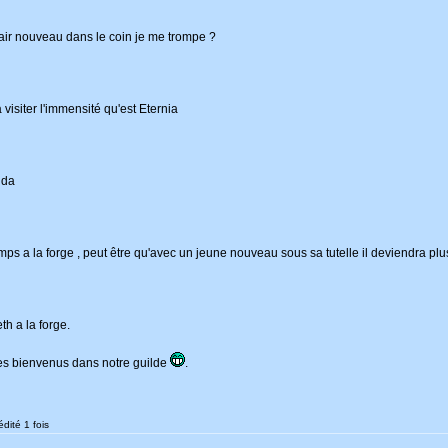
s l'air nouveau dans le coin je me trompe ?
 visiter l'immensité qu'est Eternia
nda
ps a la forge , peut être qu'avec un jeune nouveau sous sa tutelle il deviendra plu
h a la forge.
es bienvenus dans notre guilde
.
dité 1 fois