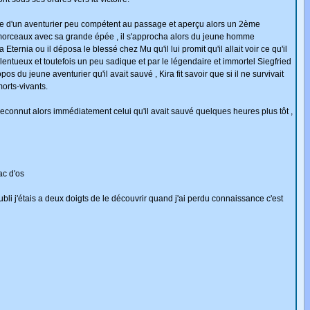
ille d'un aventurier peu compétent au passage et aperçu alors un 2ème
en morceaux avec sa grande épée , il s'approcha alors du jeune homme
 Eternia ou il déposa le blessé chez Mu qu'il lui promit qu'il allait voir ce qu'il
, talentueux et toutefois un peu sadique et par le légendaire et immortel Siegfried
du jeune aventurier qu'il avait sauvé , Kira fit savoir que si il ne survivait
orts-vivants.
 reconnut alors immédiatement celui qu'il avait sauvé quelques heures plus tôt ,
ac d'os
li j'étais a deux doigts de le découvrir quand j'ai perdu connaissance c'est