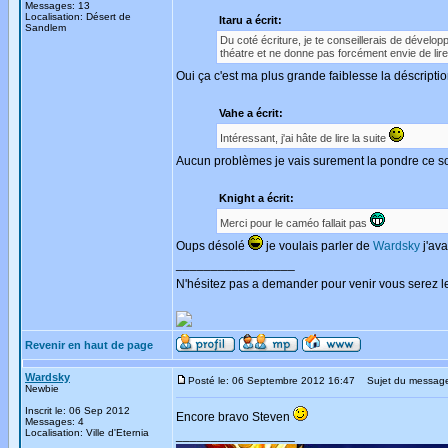
Messages: 13
Localisation: Désert de
Itaru a écrit:
Sandlem
Du coté écriture, je te conseillerais de développ
théatre et ne donne pas forcément envie de lire
Oui ça c'est ma plus grande faiblesse la déscripti
Vahe a écrit:
Intéressant, j'ai hâte de lire la suite
Aucun problèmes je vais surement la pondre ce s
Knight a écrit:
Merci pour le caméo fallait pas
Oups désolé
je voulais parler de
Wardsky
j'ava
_________________
N'hésitez pas a demander pour venir vous serez l
Revenir en haut de page
Wardsky
Posté le: 06 Septembre 2012 16:47
Sujet du messag
Newbie
Inscrit le: 06 Sep 2012
Encore bravo Steven
Messages: 4
Localisation: Ville d'Eternia
_________________