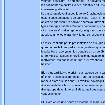
vraiment pas clairs un peu partout. Le nouveau membr
les bâtiments étaient très variés, allant des futur
immenses grattes-ciel.
Ils passèrent devant la boutique de Chacha et le pa
étaient absolument hors de prix mais il avait le m
objets de guérison. On pouvait apercevoir devant
types étranges habillés n'importe comment, qui parl
cé un vré en +" bref, en général, on ignorait tout 
aussi, comme toute grande ville qui se respecte, 
La visite continua par la présentation de quelques 
quand on ne fait pas partie d'une guilde ou que ce
leva la tête et aperçut un fou déguisé en un célèb
forge, Vulk sortit alors, énervé, et le menaça de lu
mouvement malhabile en hurlant qu'il reviendrait,
bâtiment.
Bien plus tard, la visite prit fin par l'aperçu de la
bâtiment des petites annonces que l'on utilisait qu
rappela alors que son chef lui avait fait savoir qu'
A la sortie de la ville, on pouvait apercevoir un 
d'un groupe daventurières. Il désarmait des oppos
venues le défier.
Plus tard après une heure de marche, le marais se