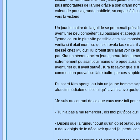
plus importantes de la ville grâce a son grand nom
valeur de par sa grande habileté, sa capacité à co
vers la victoire.
Un jour le maître de la guilde se promenait près d
aventurier peu compétent au passage et aperçu alo
Tyrano couru le plus vite possible et mis le mons
vérifia si il était mort , ce qui se révéla faux mais
blessé chez Mu qu'il lui promit qu'il allait voir ce qu'
par Kira un nécromancien jeune, beau, talentueux e
extrêmement puissant qui manie une épée aussi éno
aventurier qu'il avait sauvé , Kira fit savoir que s
comment on pouvait se faire battre par ces stupide
Plus tard Kira aperçu au loin un jeune homme s'app
alors immédiatement celui qu'il avait sauvé quelques 
"Je suis au courant de ce que vous avez fait pour 
- Tu n'a pas a me remercier , dis moi plutôt ce qu'i
- Disons que la rumeur court qu'un objet pratiquem
a deux doigts de le découvrir quand j'ai perdu co