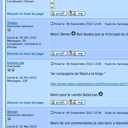
Localisation: Erevan
Revenir en haut de page
Tyrano
Posté le: 06 Septembre 2012 12:06
Sujet du messag
Aventurier débutant
Merci Steven
Bon faudra que je m'occupe du ch
Inscrit le: 09 Déc 2011
Messages: 28
Localisation: S'entraîne à
Pherae
Revenir en haut de page
KnightLink
Posté le: 06 Septembre 2012 13:00
Sujet du messag
Aventurier
"en compagnie de Ward a la forge."
Inscrit le: 24 Fév 2012
Messages: 129
http://www.video-adventures.net/ViewJoueur.ph
Merci pour le caméo fallait pas
Revenir en haut de page
Steven
Posté le: 06 Septembre 2012 15:58
Sujet du messag
Aventurier débutant
Merci de vos commentaires je vais donc y répond
Inscrit le: 02 Mar 2012