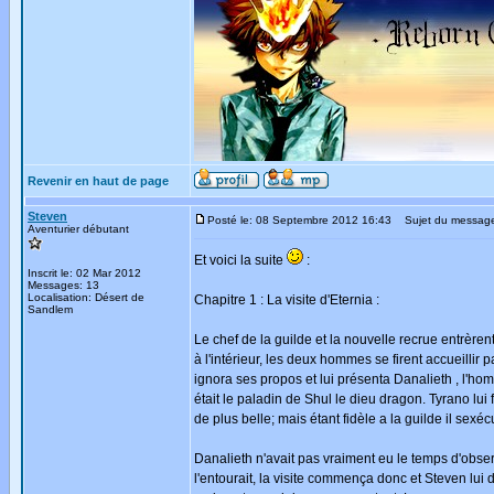
Revenir en haut de page
Steven
Posté le: 08 Septembre 2012 16:43
Sujet du messag
Aventurier débutant
Et voici la suite
:
Inscrit le: 02 Mar 2012
Messages: 13
Localisation: Désert de
Chapitre 1 : La visite d'Eternia :
Sandlem
Le chef de la guilde et la nouvelle recrue entrère
à l'intérieur, les deux hommes se firent accueilli
ignora ses propos et lui présenta Danalieth , l'ho
était le paladin de Shul le dieu dragon. Tyrano lui fi
de plus belle; mais étant fidèle a la guilde il sexé
Danalieth n'avait pas vraiment eu le temps d'observer
l'entourait, la visite commença donc et Steven lui 