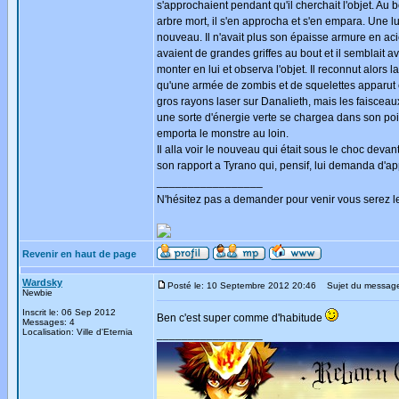
s'approchaient pendant qu'il cherchait l'objet. Au 
arbre mort, il s'en approcha et s'en empara. Une 
nouveau. Il n'avait plus son épaisse armure en aci
avaient de grandes griffes au bout et il semblait 
monter en lui et observa l'objet. Il reconnut alors 
qu'une armée de zombis et de squelettes apparut et
gros rayons laser sur Danalieth, mais les faisceau
une sorte d'énergie verte se chargea dans son p
emporta le monstre au loin.
Il alla voir le nouveau qui était sous le choc devant
son rapport a Tyrano qui, pensif, lui demanda d'appo
_________________
N'hésitez pas a demander pour venir vous serez l
Revenir en haut de page
Wardsky
Posté le: 10 Septembre 2012 20:46
Sujet du messag
Newbie
Inscrit le: 06 Sep 2012
Ben c'est super comme d'habitude
Messages: 4
Localisation: Ville d'Eternia
_________________