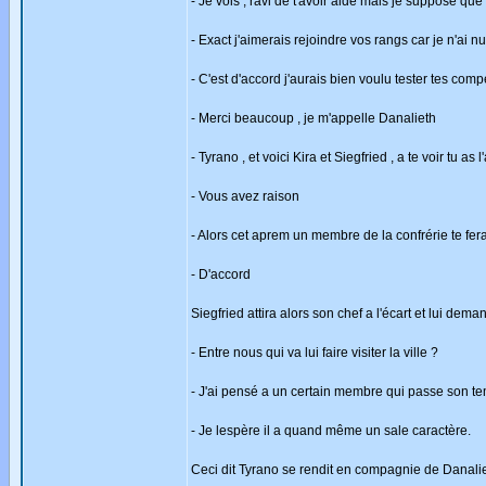
- Je vois , ravi de t'avoir aidé mais je suppose q
- Exact j'aimerais rejoindre vos rangs car je n'ai nu
- C'est d'accord j'aurais bien voulu tester tes co
- Merci beaucoup , je m'appelle Danalieth
- Tyrano , et voici Kira et Siegfried , a te voir tu a
- Vous avez raison
- Alors cet aprem un membre de la confrérie te fera
- D'accord
Siegfried attira alors son chef a l'écart et lui dema
- Entre nous qui va lui faire visiter la ville ?
- J'ai pensé a un certain membre qui passe son tem
- Je lespère il a quand même un sale caractère.
Ceci dit Tyrano se rendit en compagnie de Danaliet