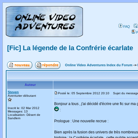
FAQ
P
[Fic] La légende de la Confrérie écarlate
Online Video Adventures Index du Forum
->
Auteur
Steven
Posté le: 05 Septembre 2012 20:10
Sujet du message: 
Aventurier débutant
Bonjour a tous , j'ai décidé d'écrire une fic sur 
Inscrit le: 02 Mar 2012
:
Messages: 13
Localisation: Désert de
Sandlem
Prologue : Une nouvelle recrue :
Bien après la fusion des univers de très nombreuse
histoire : la Confrérie écarlate , cette guilde acc