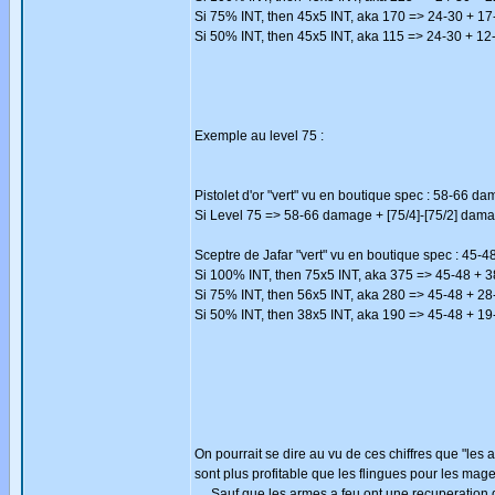
Si 75% INT, then 45x5 INT, aka 170 => 24-30 + 17
Si 50% INT, then 45x5 INT, aka 115 => 24-30 + 12
Exemple au level 75 :
Pistolet d'or "vert" vu en boutique spec : 58-66 da
Si Level 75 => 58-66 damage + [75/4]-[75/2] dam
Sceptre de Jafar "vert" vu en boutique spec : 45-4
Si 100% INT, then 75x5 INT, aka 375 => 45-48 + 
Si 75% INT, then 56x5 INT, aka 280 => 45-48 + 28
Si 50% INT, then 38x5 INT, aka 190 => 45-48 + 19
On pourrait se dire au vu de ces chiffres que "le
sont plus profitable que les flingues pour les mages
.... Sauf que les armes a feu ont une recuperation