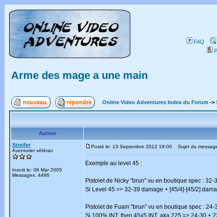
FAQ
P
Arme des mage a une main
Online Video Adventures Index du Forum
->
Auteur
Streifer
Posté le: 13 Septembre 2012 19:00
Sujet du message
Aventurier vétéran
Exemple au level 45 :
Inscrit le: 08 Mar 2005
Messages: 4496
Pistolet de Nicky "brun" vu en boutique spec : 32-3
Si Level 45 => 32-39 damage + [45/4]-[45/2] dama
Pistolet de Fuam "brun" vu en boutique spec : 24-
Si 100% INT, then 45x5 INT, aka 225 => 24-30 + 2