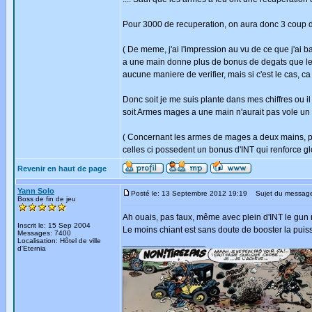
Pour 3000 de recuperation, on aura donc 3 coup de
( De meme, j'ai l'impression au vu de ce que j'ai 
a une main donne plus de bonus de degats que le
aucune maniere de verifier, mais si c'est le cas, c
Donc soit je me suis plante dans mes chiffres ou i
soit Armes mages a une main n'aurait pas vole un 
( Concernant les armes de mages a deux mains, pa
celles ci possedent un bonus d'INT qui renforce g
Revenir en haut de page
Yann Solo
Posté le: 13 Septembre 2012 19:19
Sujet du messag
Boss de fin de jeu
Ah ouais, pas faux, même avec plein d'INT le gun 
Inscrit le: 15 Sep 2004
Le moins chiant est sans doute de booster la pu
Messages: 7400
Localisation: Hôtel de ville
_________________
d'Eternia