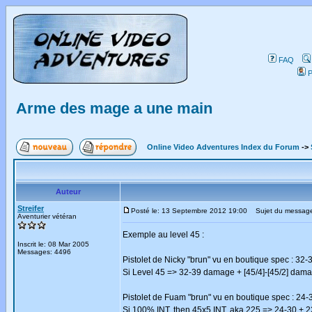
FAQ
P
Arme des mage a une main
Online Video Adventures Index du Forum
->
Auteur
Streifer
Posté le: 13 Septembre 2012 19:00
Sujet du message
Aventurier vétéran
Exemple au level 45 :
Inscrit le: 08 Mar 2005
Messages: 4496
Pistolet de Nicky "brun" vu en boutique spec : 32-3
Si Level 45 => 32-39 damage + [45/4]-[45/2] dama
Pistolet de Fuam "brun" vu en boutique spec : 24-
Si 100% INT, then 45x5 INT, aka 225 => 24-30 + 2