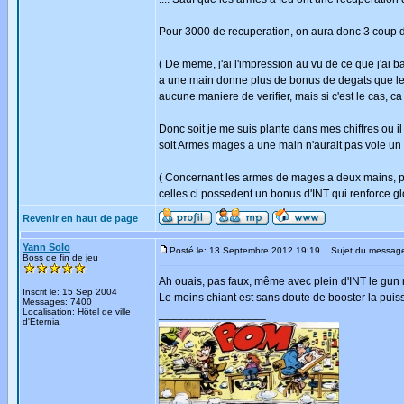
Pour 3000 de recuperation, on aura donc 3 coup de
( De meme, j'ai l'impression au vu de ce que j'ai 
a une main donne plus de bonus de degats que le
aucune maniere de verifier, mais si c'est le cas, c
Donc soit je me suis plante dans mes chiffres ou i
soit Armes mages a une main n'aurait pas vole un 
( Concernant les armes de mages a deux mains, pa
celles ci possedent un bonus d'INT qui renforce g
Revenir en haut de page
Yann Solo
Posté le: 13 Septembre 2012 19:19
Sujet du messag
Boss de fin de jeu
Ah ouais, pas faux, même avec plein d'INT le gun 
Inscrit le: 15 Sep 2004
Le moins chiant est sans doute de booster la pu
Messages: 7400
Localisation: Hôtel de ville
_________________
d'Eternia