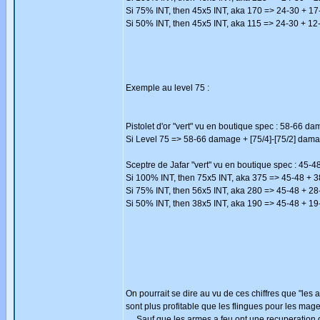
Si 75% INT, then 45x5 INT, aka 170 => 24-30 + 17
Si 50% INT, then 45x5 INT, aka 115 => 24-30 + 12
Exemple au level 75 :
Pistolet d'or "vert" vu en boutique spec : 58-66 da
Si Level 75 => 58-66 damage + [75/4]-[75/2] dam
Sceptre de Jafar "vert" vu en boutique spec : 45-4
Si 100% INT, then 75x5 INT, aka 375 => 45-48 + 
Si 75% INT, then 56x5 INT, aka 280 => 45-48 + 28
Si 50% INT, then 38x5 INT, aka 190 => 45-48 + 19
On pourrait se dire au vu de ces chiffres que "le
sont plus profitable que les flingues pour les mages
.... Sauf que les armes a feu ont une recuperation