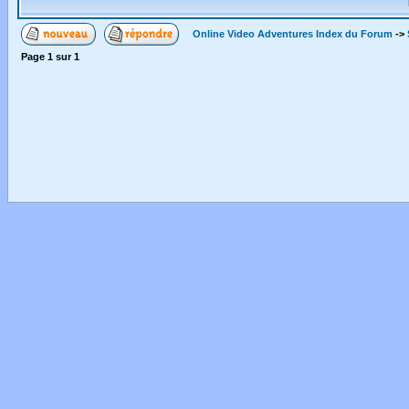
Online Video Adventures Index du Forum
->
Page
1
sur
1