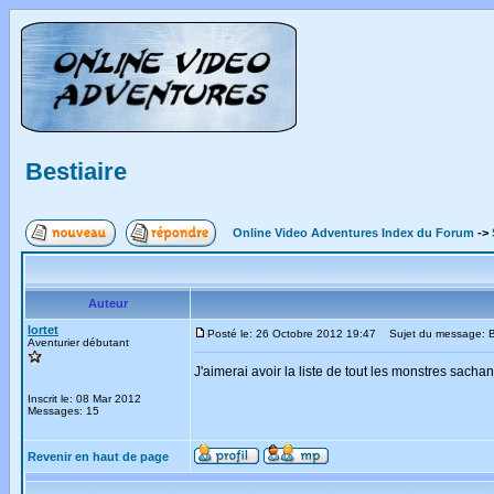
Bestiaire
Online Video Adventures Index du Forum
->
Auteur
lortet
Posté le: 26 Octobre 2012 19:47
Sujet du message: Be
Aventurier débutant
J'aimerai avoir la liste de tout les monstres sachan
Inscrit le: 08 Mar 2012
Messages: 15
Revenir en haut de page