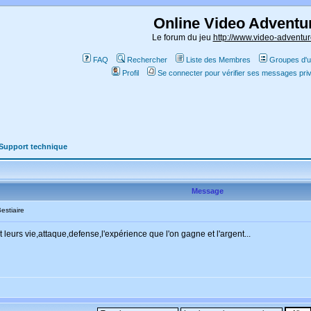
Online Video Adventu
Le forum du jeu
http://www.video-adventur
FAQ
Rechercher
Liste des Membres
Groupes d'ut
Profil
Se connecter pour vérifier ses messages pri
Support technique
Message
stiaire
t leurs vie,attaque,defense,l'expérience que l'on gagne et l'argent...